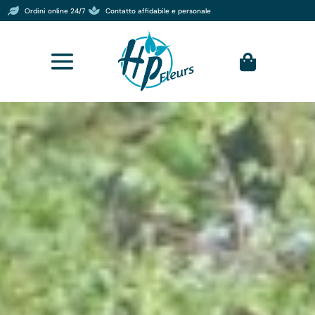


Ordini online 24/7
Contatto affidabile e personale
