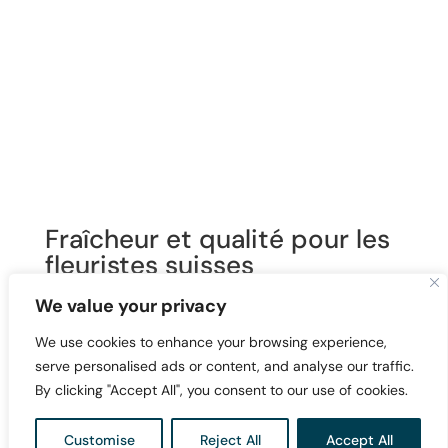
Fraîcheur et qualité pour les
fleuristes suisses
Chaque jour, nous nous engageons à fournir à nos
We value your privacy
clients un large éventail de fleurs fraîches de haute
We use cookies to enhance your browsing experience,
qualité à des prix équitables.
serve personalised ads or content, and analyse our traffic.
Notre étroite collaboration avec les fleuristes et les
By clicking "Accept All", you consent to our use of cookies.
grossistes suisses nous permet de livrer des fleurs qui
répondent non seulement aux normes de qualité les
plus élevées, mais qui sont également livrées
Customise
Reject All
Accept All