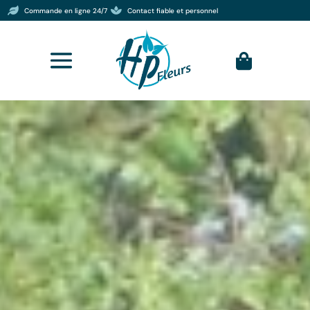


Commande en ligne 24/7
Contact fiable et personnel
