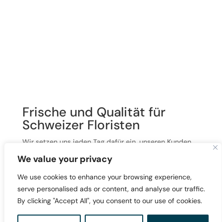
Frische und Qualität für
Schweizer Floristen
Wir setzen uns jeden Tag dafür ein, unseren Kunden
eine große Auswahl an frischen, hochwertigen Blumen
We value your privacy
zu fairen Preisen zu bieten. Unsere enge
Zusammenarbeit mit Schweizer Floristen und
We use cookies to enhance your browsing experience,
Großhändlern ermöglicht es uns, Blumen zu liefern,
serve personalised ads or content, and analyse our traffic.
die nicht nur den höchsten Qualitätsstandards
By clicking "Accept All", you consent to our use of cookies.
entsprechen, sondern auch schnell und effizient
geliefert werden. Dank unseres Logistiknetzwerks